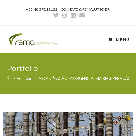
+55 48 37212132
|
CONTATO@REMA.UFSC.BR
MENU
Portfólio
>
Portfólio
>
APOIO À AÇÃO EMERGENCIAL NA RECUPERAÇÃO 